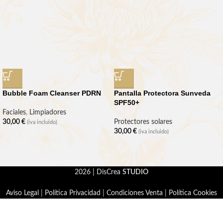
Bubble Foam Cleanser PDRN
Pantalla Protectora Sunveda
SPF50+
Faciales
,
Limpiadores
30,00
€
Protectores solares
(iva incluido)
30,00
€
(iva incluido)
2026 | DisCrea
STUDIO
Aviso Legal
|
Política Privacidad
|
Condiciones Venta
|
Política Cookies