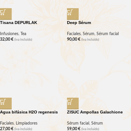
Tisana DEPURLAK
Deep Sérum
Infusiones
,
Tea
Faciales
,
Sérum
,
Sérum facial
32,00
€
90,00
€
(iva incluido)
(iva incluido)
Agua bifásica H2O regenesis
ZISUC Ampollas Galachione
Faciales
,
Limpiadores
Sérum facial
,
Sérum
27,00
€
59,00
€
(iva incluido)
(iva incluido)