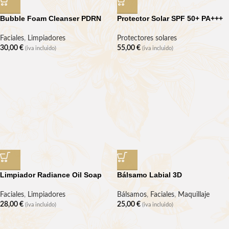
Bubble Foam Cleanser PDRN
Protector Solar SPF 50+ PA+++
Faciales
,
Limpiadores
Protectores solares
30,00
€
55,00
€
(iva incluido)
(iva incluido)
Limpiador Radiance Oil Soap
Bálsamo Labial 3D
Faciales
,
Limpiadores
Bálsamos
,
Faciales
,
Maquillaje
28,00
€
25,00
€
(iva incluido)
(iva incluido)