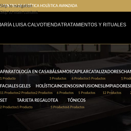
U CENTRO DE ESTÉTICA HOLÍSTICA AVANZADA
Skip to navigation
Skip to main content
ARÍA LUISA CALVO
TIENDA
TRATAMIENTOS Y RITUALES
APARATOLOGÍA EN CASA
BÁLSAMOS
CAPILAR
CATALIZADORES
CHA
1 Producto
3 Productos
6 Productos
5 Productos
1 Prod
FACIALES
GELES
HOLÍSTICA
INCIENSOS
INFUSIONES
LIMPIADORES
11 Productos
2 Productos
2 Productos
6 Productos
5 Productos
12 Productos
SET
TARJETA REGALO
TEA
TÓNICOS
Inicio
/
Productos etiquetados “calmante”
2 Productos
1 Producto
5 Productos
6 Productos