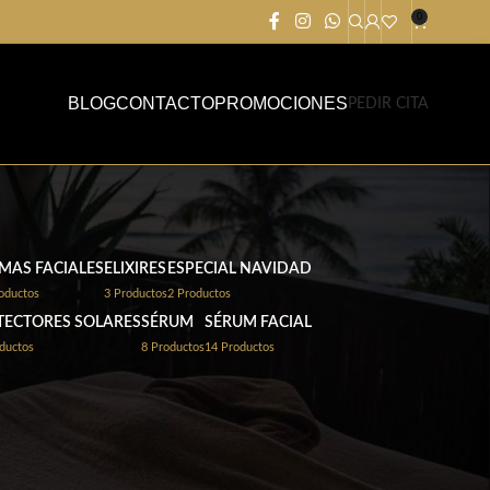
0
BLOG
CONTACTO
PROMOCIONES
PEDIR CITA
MAS FACIALES
ELIXIRES
ESPECIAL NAVIDAD
oductos
3 Productos
2 Productos
TECTORES SOLARES
SÉRUM
SÉRUM FACIAL
ductos
8 Productos
14 Productos