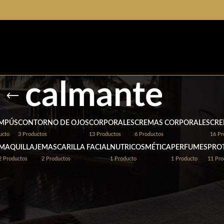
calmante
MPÚS
CONTORNO DE OJOS
CORPORALES
CREMAS CORPORALES
CRE
ucto
3 Productos
13 Productos
6 Productos
16 Pr
MAQUILLAJE
MASCARILLA FACIAL
NUTRICOSMÉTICA
PERFUMES
PRO
2 Productos
2 Productos
1 Producto
1 Producto
11 Pro