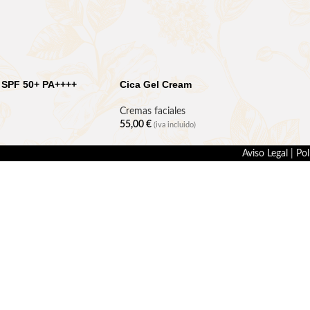
 SPF 50+ PA++++
Cica Gel Cream
Cremas faciales
55,00
€
(iva incluido)
Aviso Legal
|
Pol