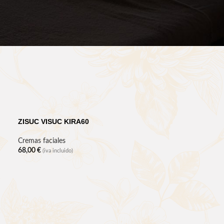
ZISUC VISUC KIRA60
Cremas faciales
68,00
€
(iva incluido)