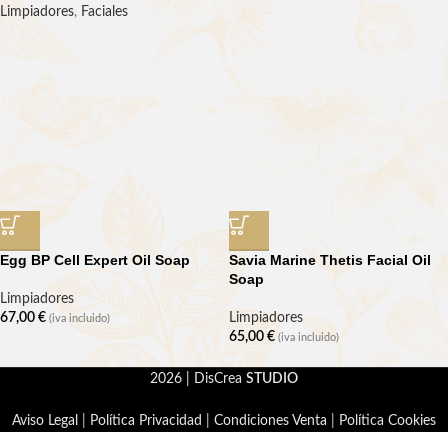
Limpiadores
,
Faciales
Egg BP Cell Expert Oil Soap
Savia Marine Thetis Facial Oil
Soap
Limpiadores
67,00
€
Limpiadores
(iva incluido)
65,00
€
(iva incluido)
2026 | DisCrea
STUDIO
Aviso Legal
|
Política Privacidad
|
Condiciones Venta
|
Política Cookies