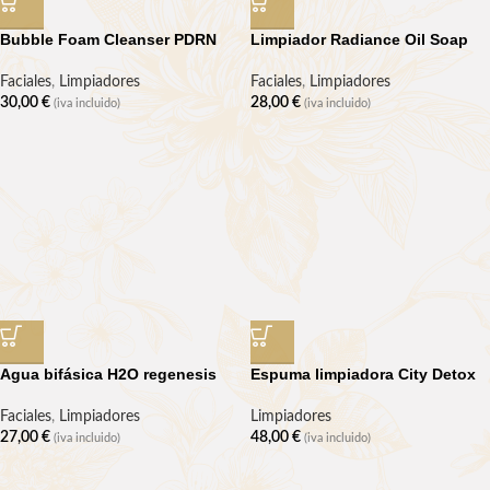
Bubble Foam Cleanser PDRN
Limpiador Radiance Oil Soap
Faciales
,
Limpiadores
Faciales
,
Limpiadores
30,00
€
28,00
€
(iva incluido)
(iva incluido)
Agua bifásica H2O regenesis
Espuma limpiadora City Detox
Faciales
,
Limpiadores
Limpiadores
27,00
€
48,00
€
(iva incluido)
(iva incluido)