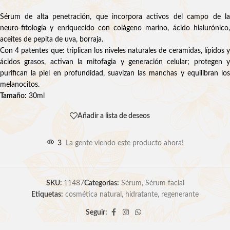
Sérum de alta penetración, que incorpora activos del campo de la
neuro-fitología y enriquecido con colágeno marino, ácido hialurónico,
aceites de pepita de uva, borraja.
Con 4 patentes que: triplican los niveles naturales de ceramidas, lípidos y
ácidos grasos, activan la mitofagia y generación celular; protegen y
purifican la piel en profundidad, suavizan las manchas y equilibran los
melanocitos.
Tamaño:
30ml
Añadir a lista de deseos
3
La gente viendo este producto ahora!
SKU:
11487
Categorías:
Sérum
,
Sérum facial
Etiquetas:
cosmética natural
,
hidratante
,
regenerante
Seguir: