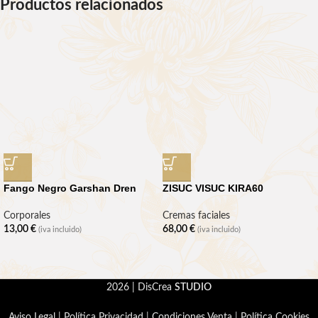
Productos relacionados
Fango Negro Garshan Dren
ZISUC VISUC KIRA60
Corporales
Cremas faciales
13,00
€
68,00
€
(iva incluido)
(iva incluido)
2026 | DisCrea
STUDIO
Aviso Legal
|
Política Privacidad
|
Condiciones Venta
|
Política Cookies